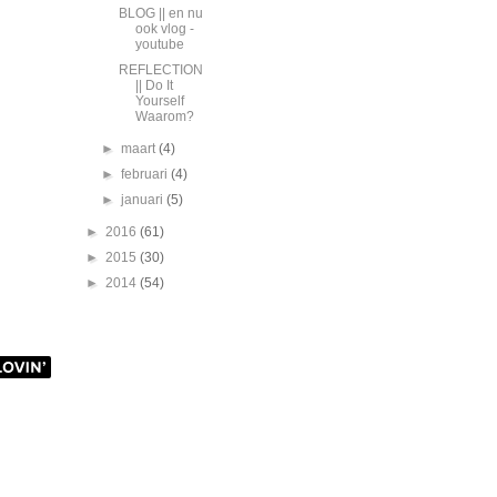
BLOG || en nu
ook vlog -
youtube
REFLECTION
|| Do It
Yourself
Waarom?
►
maart
(4)
►
februari
(4)
►
januari
(5)
►
2016
(61)
►
2015
(30)
►
2014
(54)