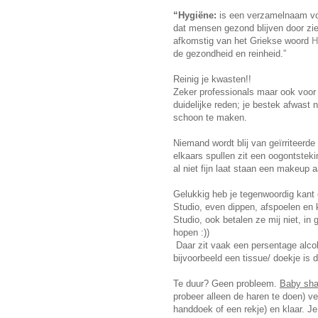
“Hygiëne:
is een verzamelnaam voo
dat mensen gezond blijven door zie
afkomstig van het Griekse woord
H
de gezondheid en reinheid.”
Reinig je kwasten!!
Zeker professionals maar ook voor b
duidelijke reden; je bestek afwast 
schoon te maken.
Niemand wordt blij van geïrriteerde
elkaars spullen zit een oogontstek
al niet fijn laat staan een makeup
Gelukkig heb je tegenwoordig kant 
Studio, even dippen, afspoelen en 
Studio, ook betalen ze mij niet, in
hopen :))
Daar zit vaak een persentage alcoh
bijvoorbeeld een tissue/ doekje is 
Te duur? Geen probleem.
Baby sh
probeer alleen de haren te doen) ve
handdoek of een rekje) en klaar. Je 