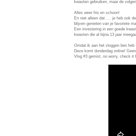
kwasten gebruiken, maar de volgend
Alles weer fris en schoon!
En niet alleen dat….. je heb ook d
blijven genieten van je favoriete 
Een investering in een goede kwast
kwasten die al bijna 13 jaar meega
Omdat ik aan het vloggen ben heb i
Deze komt donderdag online! Geen
Vlog #3 gemist, no worry, check it 