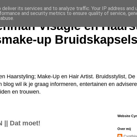
deliver its services and to analyze traffic. Your IP address and
formance and security metrics to ensure quality of service, ge
 abuse.
enman Visagie en Haarst
smake-up Bruidskapsel
n Haarstyling; Make-Up en Hair Artist. Bruidsstylist, 
jn blog wil ik je graag informeren, entertainen en advise
uiden en trouwen.
Website Cy
| Dat moet!
Over mij
Cynthia