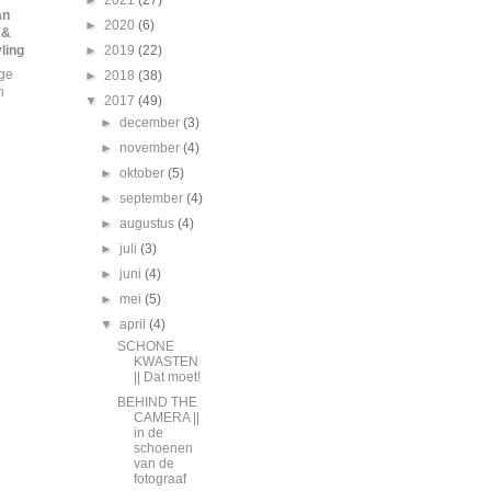
►
2021
(27)
an
►
2020
(6)
 &
ling
►
2019
(22)
ige
►
2018
(38)
n
▼
2017
(49)
►
december
(3)
►
november
(4)
►
oktober
(5)
►
september
(4)
►
augustus
(4)
►
juli
(3)
►
juni
(4)
►
mei
(5)
▼
april
(4)
SCHONE
KWASTEN
|| Dat moet!
BEHIND THE
CAMERA ||
in de
schoenen
van de
fotograaf