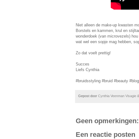
Niet alleen de make-up kwasten mo
Borstels en kammen, krul en stijlt
wonderdoek (van microvezels) hou 
wat wel een sopje mag hebben, sop
Zo dat voelt prettig!
Succes
Liefs Cynthia
#bruidsstyling #bruid #beauty #blog
Gepost door
Cynthia Veenman Visagie &
Geen opmerkingen:
Een reactie posten