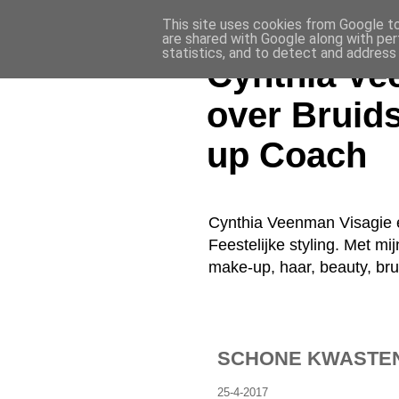
This site uses cookies from Google to 
are shared with Google along with per
statistics, and to detect and address
Cynthia Ve
over Bruid
up Coach
Cynthia Veenman Visagie e
Feestelijke styling. Met mi
make-up, haar, beauty, br
SCHONE KWASTEN |
25-4-2017