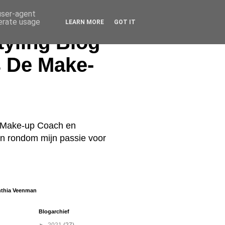
 user-agent
nerate usage
LEARN MORE
GOT IT
yling Blog
s De Make-
De Make-up Coach en
ren rondom mijn passie voor
nthia Veenman
Blogarchief