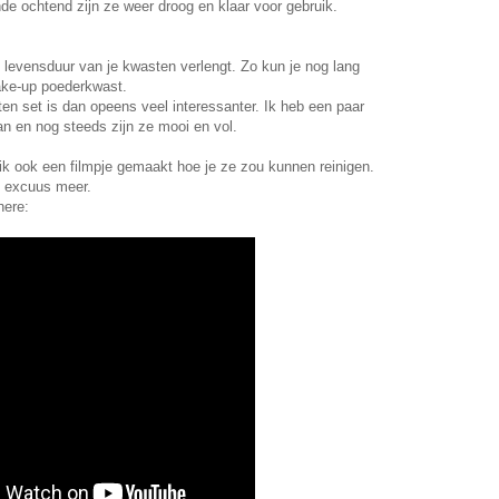
e ochtend zijn ze weer droog en klaar voor gebruik.
e levensduur van je kwasten verlengt. Zo kun je nog lang
make-up poederkwast.
en set is dan opeens veel interessanter. Ik heb een paar
an en nog steeds zijn ze mooi en vol.
k ook een filmpje gemaakt hoe je ze zou kunnen reinigen.
 excuus meer.
here: