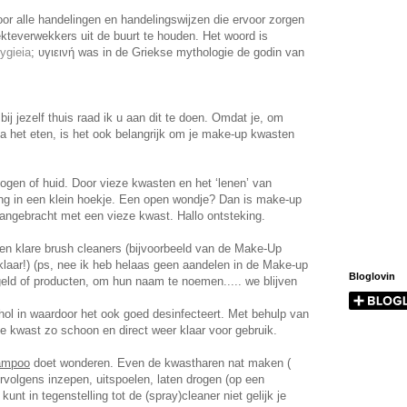
r alle handelingen en handelingswijzen die ervoor zorgen
kteverwekkers uit de buurt te houden. Het woord is
ygieia
; υγιεινή was in de Griekse mythologie de godin van
ij jezelf thuis raad ik u aan dit te doen. Omdat je, om
na het eten, is het ook belangrijk om je make-up kwasten
 ogen of huid. Door vieze kwasten en het ‘lenen’ van
ing in een klein hoekje. Een open wondje? Dan is make-up
 aangebracht met een vieze kwast. Hallo ontsteking.
en klare brush cleaners (bijvoorbeeld van de Make-Up
klaar!) (ps, nee ik heb helaas geen aandelen in de Make-up
Bloglovin
 geld of producten, om hun naam te noemen..... we blijven
ol in waardoor het ook goed desinfecteert. Met behulp van
de kwast zo schoon en direct weer klaar voor gebruik.
ampoo
doet wonderen. Even de kwastharen nat maken (
rvolgens inzepen, uitspoelen, laten drogen (op een
kunt in tegenstelling tot de (spray)cleaner niet gelijk je