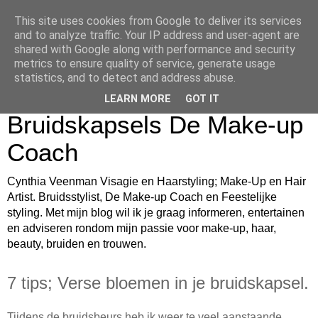
This site uses cookies from Google to deliver its services
Cynthia Veenman Visagie
and to analyze traffic. Your IP address and user-agent are
shared with Google along with performance and security
en Haarstyling Blog over
metrics to ensure quality of service, generate usage
statistics, and to detect and address abuse.
Bruidsmake-up
LEARN MORE
GOT IT
Bruidskapsels De Make-up
Coach
Cynthia Veenman Visagie en Haarstyling; Make-Up en Hair
Artist. Bruidsstylist, De Make-up Coach en Feestelijke
styling. Met mijn blog wil ik je graag informeren, entertainen
en adviseren rondom mijn passie voor make-up, haar,
beauty, bruiden en trouwen.
7 tips; Verse bloemen in je bruidskapsel.
Tijdens de bruidsbeurs heb ik weer te veel aanstaande