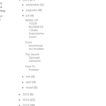
▼
2021
(27)
an
►
september
(2)
 &
►
augustus
(8)
ling
▼
juli
(4)
ige
n
MAKE-UP
YOUR
BUSINESS
/ Gratis
brainstorms
essie!
Even
kennismak
en! #nofilter
Top Secret
Opmaak
Geheim!!
How To
Powder:
►
mei
(4)
►
april
(4)
►
maart
(5)
►
2020
(6)
►
2019
(22)
►
2018
(38)