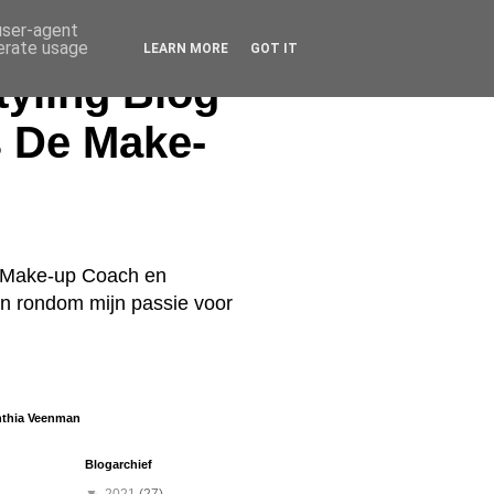
 user-agent
nerate usage
LEARN MORE
GOT IT
yling Blog
s De Make-
De Make-up Coach en
ren rondom mijn passie voor
nthia Veenman
Blogarchief