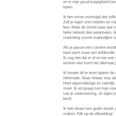
en in mijn geval koppigheid kan
lopen.
Ik ben ervan overtuigd dat zel
Zelf je eigen uren indelen en vri
ben. Maar de eerste paar jaar 
beter beloont dan aanklooien. I
marketing zoveel makkelijker w
Als je passie een carrière wordt 
hard werk maar een liefdevolle t
Ik zeg niet dat er af en toe wat m
werken dan komt het allemaal 
Ik hoopte dit te leren tijdens d
informatie. Maar helaas was dat 
Heel oppervlakkige en zakelijk,
meer. Ik wil graag met mijn visie
van je onderneming. Je eigen be
bent! 
Ik heb alvast een gratis ebook 
maken. Klik op de afbeelding!