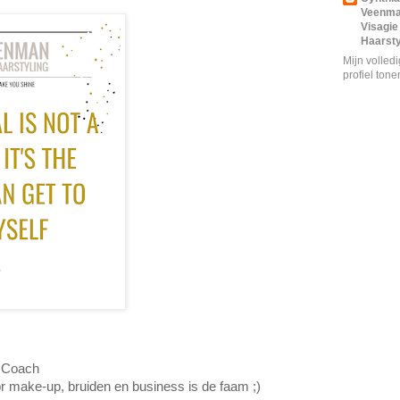
Veenm
Visagie
Haarsty
Mijn volled
profiel tone
p Coach
r make-up, bruiden en business is de faam ;)