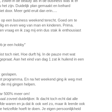
 zowel in de beauty als in de business was ik er 
 het zijn. Duidelijk plan gemaakt en keihard 
t door. Meer geld eruit dan erin…. 
op een business weekend terecht. Goed om te 
ig en even weg van man en kinderen. Prima. 
 vraag en ik zag mij erin dus stak ik enthousiast 
eb je een hobby”
t toch niet. Hoe durft hij. In de pauze met wat 
raat. Aan het eind van dag 1 zat ik huilend in een 
t geslapen.
 het programma. En na het weekend ging ik weg met 
die mij gingen helpen. 
jaar 500% meer om! 
al zoveel duidelijker. Ik dacht toch echt dat alle 
fde waren en ja dat ik ook wel zo, maar ik leerde ook 
re hetzelfde hoeft te doen. Je eigen persoonlijkheid 