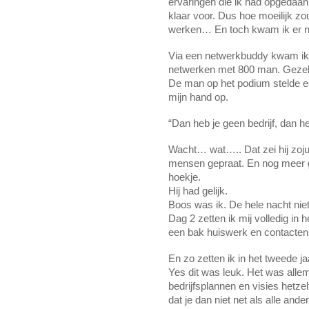
ervaringen die ik had opgedaan,
klaar voor. Dus hoe moeilijk zou
werken… En toch kwam ik er nie
Via een netwerkbuddy kwam ik 
netwerken met 800 man. Gezell
De man op het podium stelde een
mijn hand op. 
“Dan heb je geen bedrijf, dan h
Wacht… wat….. Dat zei hij zojuis
mensen gepraat. En nog meer gep
hoekje.
Hij had gelijk. 
Boos was ik. De hele nacht nie
Dag 2 zetten ik mij volledig in
een bak huiswerk en contacten 
En zo zetten ik in het tweede 
Yes dit was leuk. Het was allema
bedrijfsplannen en visies hetzel
dat je dan niet net als alle ande