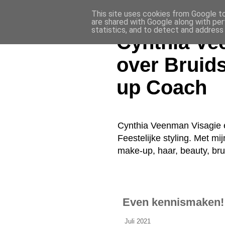
This site uses cookies from Google to 
are shared with Google along with per
statistics, and to detect and address
Cynthia Ve
over Bruid
up Coach
Cynthia Veenman Visagie e
Feestelijke styling. Met mi
make-up, haar, beauty, br
Even kennismaken! 
Juli 2021