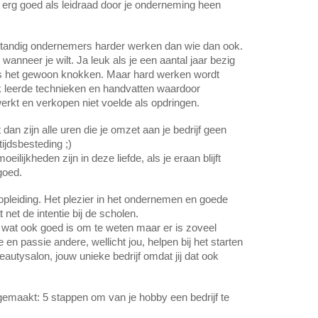
 erg goed als leidraad door je onderneming heen 
fstandig ondernemers harder werken dan wie dan ook. 
j wanneer je wilt. Ja leuk als je een aantal jaar bezig 
is het gewoon knokken. Maar hard werken wordt 
k leerde technieken en handvatten waardoor 
erkt en verkopen niet voelde als opdringen. 
dan zijn alle uren die je omzet aan je bedrijf geen 
ijdsbesteding ;)
oeilijkheden zijn in deze liefde, als je eraan blijft 
goed.
e opleiding. Het plezier in het ondernemen en goede 
net de intentie bij de scholen. 
 wat ook goed is om te weten maar er is zoveel 
 en passie andere, wellicht jou, helpen bij het starten 
autysalon, jouw unieke bedrijf omdat jij dat ook 
gemaakt: 5 stappen om van je hobby een bedrijf te 