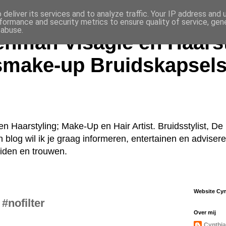
deliver its services and to analyze traffic. Your IP address and
formance and security metrics to ensure quality of service, ge
 abuse.
enman Visagie en Haarst
smake-up Bruidskapsel
n Haarstyling; Make-Up en Hair Artist. Bruidsstylist, 
jn blog wil ik je graag informeren, entertainen en advise
uiden en trouwen.
Website Cy
#nofilter
Over mij
Cynthia