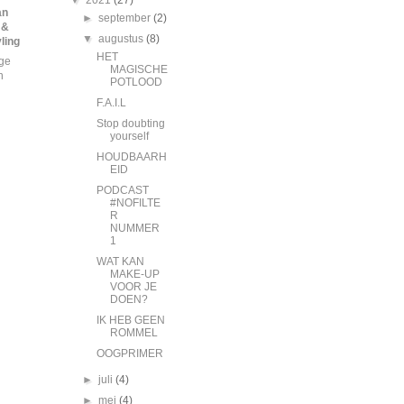
▼
2021
(27)
an
►
september
(2)
 &
▼
augustus
(8)
ling
HET
ige
MAGISCHE
n
POTLOOD
F.A.I.L
Stop doubting
yourself
HOUDBAARH
EID
PODCAST
#NOFILTE
R
NUMMER
1
WAT KAN
MAKE-UP
VOOR JE
DOEN?
IK HEB GEEN
ROMMEL
OOGPRIMER
►
juli
(4)
►
mei
(4)