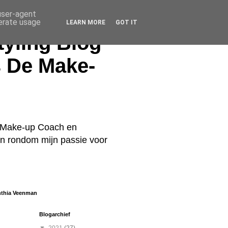
 user-agent
nerate usage
LEARN MORE
GOT IT
yling Blog
s De Make-
De Make-up Coach en
ren rondom mijn passie voor
nthia Veenman
Blogarchief