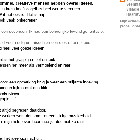
ommel, creatieve mensen hebben overal ideeën.
Veenm
jn brein heeft dagelijks heel wat te verduren. 
Visagie
Wat het ook is. Het is mij.
Haarsty
 ook vaak onbegrepen.
Mijn volled
profiel tone
n een seconden. Ik had een behoorlijke levendige fantasie. 
. 
ofd voor nodig en misschien een stok of een kleed….
 heel veel goede ideeën. 
nt is het grappig en lief en leuk, 
mensen het meer als vermoeiend en raar 
door een opmerking krijg je weer een briljante ingeving. 
mensen kijken met een blik: 
 vele ideeën. 
grapje….”
t altijd begrepen daardoor. 
 te werken want dan komt er een stukje onzekerheid 
 mijn hele leven hoor, nee jo, doe niet zo raar, 
r het idee opzij schuif. 