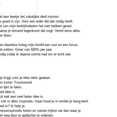
 een beetje het zakelijke deel missen. 
goed in zijn. Voor een ieder die dat nodig heeft. 
l van mijn bedrijfsideeën het niet hebben gered. 
rop je iemand tegenkomt die zegt: Vertel eens alles. 
er doen.
en daardoor kreeg mijn hoofd een rust en een focus. 
te zetten. Groei van 500% per jaar.
odig zodat ik daarna ruimte had om er echt wat 
e krijgt voor je idee niets gedaan. 
ipv korter. Frustrerend. 
 lijkt te falen. 
ed idee is. 
it wat een veel beter idee is. 
ziet in alles inspiratie, maar houd je in omdat je bang bent.
ed is? Ik help je. 
e hersenspinsels horen en samen kijken we dan waar je 
iet weg door je gedachte te ordenen. 