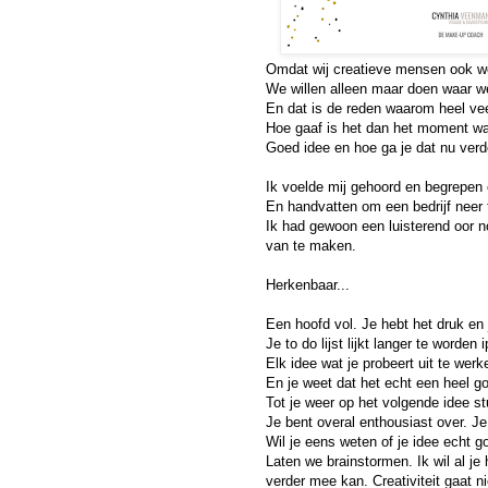
Omdat wij creatieve mensen ook wel
We willen alleen maar doen waar we 
En dat is de reden waarom heel vee
Hoe gaaf is het dan het moment waa
Goed idee en hoe ga je dat nu verd
Ik voelde mij gehoord en begrepen 
En handvatten om een bedrijf neer 
Ik had gewoon een luisterend oor n
van te maken. 
Herkenbaar...
Een hoofd vol. Je hebt het druk en j
Je to do lijst lijkt langer te worden 
Elk idee wat je probeert uit te werken
En je weet dat het echt een heel go
Tot je weer op het volgende idee stu
Je bent overal enthousiast over. Je 
Wil je eens weten of je idee echt go
Laten we brainstormen. Ik wil al j
verder mee kan. Creativiteit gaat n