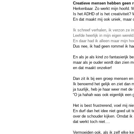
Creatieve mensen hebben geen r
Herkenbaar. Zo werkt mijn hoofd. Mi
Is het ADHD of is het creativiteit? 
En dat maakt mij ook uniek, maar
Ik schreef verhalen, ik verzon ze i
Leefde heerlijk in mijn eigen wereld
En daar had ik alleen maar mijn ho
Dus nee, ik had geen rommel ik had
En als je als kind zo fantasierijk be
maar als je ouder wordt dan zien 
en dat maakt onzeker!
Dan zit ik bij een groep mensen en 
Ik benoemd het gelijk en ziet dan 
ja tuurlijk, heb je haar weer met de
“O ja hahah was ook eigenlijk een 
Het is best frustrerend, voel mij nie
En durf dan het idee niet goed uit
over de schouder kijken. Omdat ik al
dat werkt toch niet….
Vermoeiden ook, als ik zelf elke kee