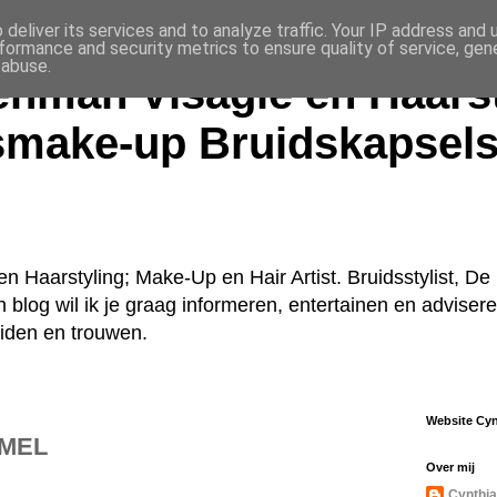
deliver its services and to analyze traffic. Your IP address and
formance and security metrics to ensure quality of service, ge
 abuse.
enman Visagie en Haarst
smake-up Bruidskapsel
n Haarstyling; Make-Up en Hair Artist. Bruidsstylist, 
jn blog wil ik je graag informeren, entertainen en advise
uiden en trouwen.
Website Cy
MMEL
Over mij
Cynthia