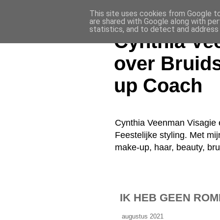
This site uses cookies from Google to 
are shared with Google along with per
statistics, and to detect and address
Cynthia Ve
over Bruid
up Coach
Cynthia Veenman Visagie e
Feestelijke styling. Met mi
make-up, haar, beauty, br
IK HEB GEEN RO
augustus 2021