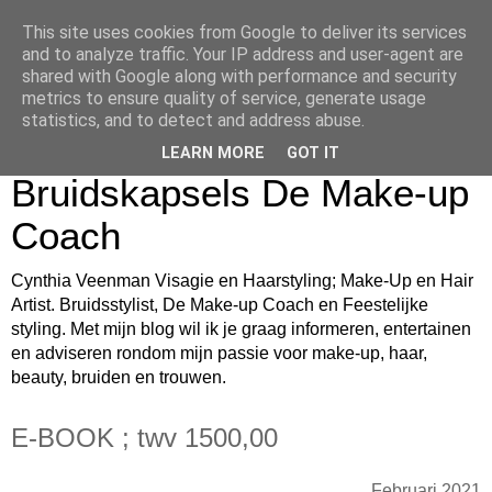
This site uses cookies from Google to deliver its services
Cynthia Veenman Visagie
and to analyze traffic. Your IP address and user-agent are
shared with Google along with performance and security
en Haarstyling Blog over
metrics to ensure quality of service, generate usage
statistics, and to detect and address abuse.
Bruidsmake-up
LEARN MORE
GOT IT
Bruidskapsels De Make-up
Coach
Cynthia Veenman Visagie en Haarstyling; Make-Up en Hair
Artist. Bruidsstylist, De Make-up Coach en Feestelijke
styling. Met mijn blog wil ik je graag informeren, entertainen
en adviseren rondom mijn passie voor make-up, haar,
beauty, bruiden en trouwen.
E-BOOK ; twv 1500,00
Februari 2021