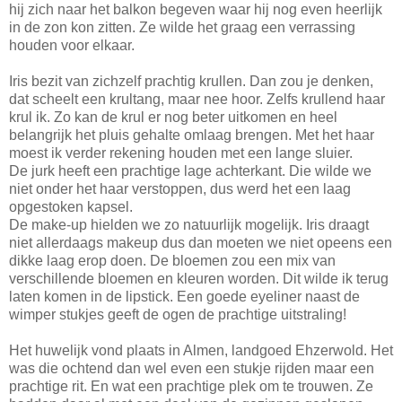
hij zich naar het balkon begeven waar hij nog even heerlijk
in de zon kon zitten. Ze wilde het graag een verrassing
houden voor elkaar.
Iris bezit van zichzelf prachtig krullen. Dan zou je denken,
dat scheelt een krultang, maar nee hoor. Zelfs krullend haar
krul ik. Zo kan de krul er nog beter uitkomen en heel
belangrijk het pluis gehalte omlaag brengen. Met het haar
moest ik verder rekening houden met een lange sluier.
De jurk heeft een prachtige lage achterkant. Die wilde we
niet onder het haar verstoppen, dus werd het een laag
opgestoken kapsel.
De make-up hielden we zo natuurlijk mogelijk. Iris draagt
niet allerdaags makeup dus dan moeten we niet opeens een
dikke laag erop doen. De bloemen zou een mix van
verschillende bloemen en kleuren worden. Dit wilde ik terug
laten komen in de lipstick. Een goede eyeliner naast de
wimper stukjes geeft de ogen de prachtige uitstraling!
Het huwelijk vond plaats in Almen, landgoed Ehzerwold. Het
was die ochtend dan wel even een stukje rijden maar een
prachtige rit. En wat een prachtige plek om te trouwen. Ze