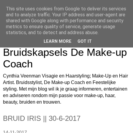
This site uses cookies from Google to deliver its services
Cynthia Veenman Visagie
and to analyze traffic. Your IP address and user-agent are
shared with Google along with performance and security
en Haarstyling Blog over
metrics to ensure quality of service, generate usage
statistics, and to detect and address abuse.
Bruidsmake-up
LEARN MORE
GOT IT
Bruidskapsels De Make-up
Coach
Cynthia Veenman Visagie en Haarstyling; Make-Up en Hair
Artist. Bruidsstylist, De Make-up Coach en Feestelijke
styling. Met mijn blog wil ik je graag informeren, entertainen
en adviseren rondom mijn passie voor make-up, haar,
beauty, bruiden en trouwen.
BRUID IRIS || 30-6-2017
14-11-2017