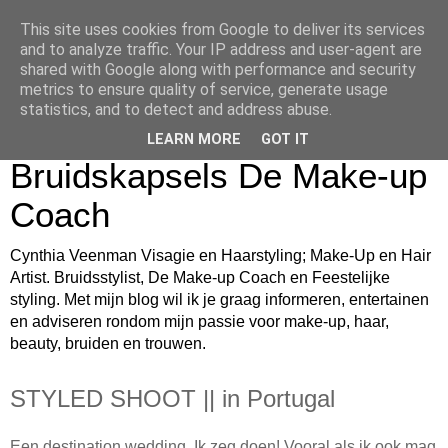
This site uses cookies from Google to deliver its services
Cynthia Veenman Visagie
and to analyze traffic. Your IP address and user-agent are
shared with Google along with performance and security
en Haarstyling Blog over
metrics to ensure quality of service, generate usage
statistics, and to detect and address abuse.
Bruidsmake-up
LEARN MORE
GOT IT
Bruidskapsels De Make-up
Coach
Cynthia Veenman Visagie en Haarstyling; Make-Up en Hair
Artist. Bruidsstylist, De Make-up Coach en Feestelijke
styling. Met mijn blog wil ik je graag informeren, entertainen
en adviseren rondom mijn passie voor make-up, haar,
beauty, bruiden en trouwen.
STYLED SHOOT || in Portugal
Een destination wedding. Ik zeg doen! Vooral als ik ook mag