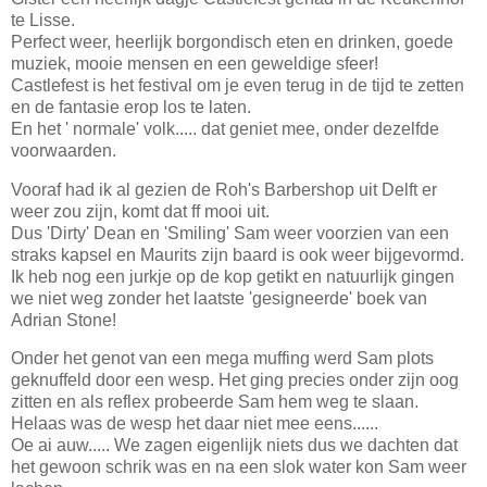
te Lisse.
Perfect weer, heerlijk borgondisch eten en drinken, goede
muziek, mooie mensen en een geweldige sfeer!
Castlefest is het festival om je even terug in de tijd te zetten
en de fantasie erop los te laten.
En het ' normale' volk..... dat geniet mee, onder dezelfde
voorwaarden.
Vooraf had ik al gezien de Roh's Barbershop uit Delft er
weer zou zijn, komt dat ff mooi uit.
Dus 'Dirty' Dean en 'Smiling' Sam weer voorzien van een
straks kapsel en Maurits zijn baard is ook weer bijgevormd.
Ik heb nog een jurkje op de kop getikt en natuurlijk gingen
we niet weg zonder het laatste 'gesigneerde' boek van
Adrian Stone!
Onder het genot van een mega muffing werd Sam plots
geknuffeld door een wesp. Het ging precies onder zijn oog
zitten en als reflex probeerde Sam hem weg te slaan.
Helaas was de wesp het daar niet mee eens......
Oe ai auw..... We zagen eigenlijk niets dus we dachten dat
het gewoon schrik was en na een slok water kon Sam weer