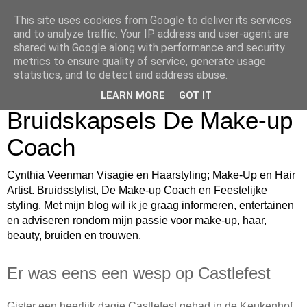
This site uses cookies from Google to deliver its services
Cynthia Veenman Visagie
and to analyze traffic. Your IP address and user-agent are
shared with Google along with performance and security
en Haarstyling Blog over
metrics to ensure quality of service, generate usage
statistics, and to detect and address abuse.
Bruidsmake-up
LEARN MORE
GOT IT
Bruidskapsels De Make-up
Coach
Cynthia Veenman Visagie en Haarstyling; Make-Up en Hair
Artist. Bruidsstylist, De Make-up Coach en Feestelijke
styling. Met mijn blog wil ik je graag informeren, entertainen
en adviseren rondom mijn passie voor make-up, haar,
beauty, bruiden en trouwen.
Er was eens een wesp op Castlefest
Gister een heerlijk dagje Castlefest gehad in de Keukenhof